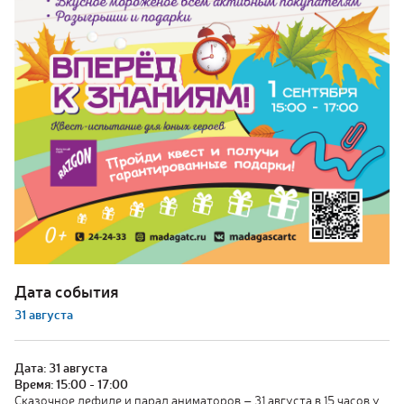
Реклама
Аренда
ыто
:00
1:00
Дата события
31 августа
Дата: 31 августа
Время: 15:00 - 17:00
Сказочное дефиле и парад аниматоров – 31 августа в 15 часов у