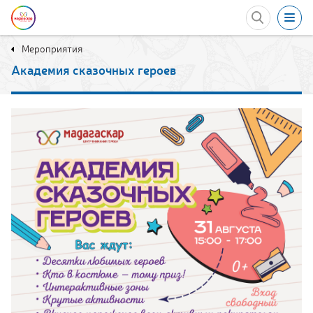
Мероприятия
Акции
Академия сказочных героев
Развлечения
Еда
Мероприятия
в ТРЦ
Магазины
Услуги
Контакты