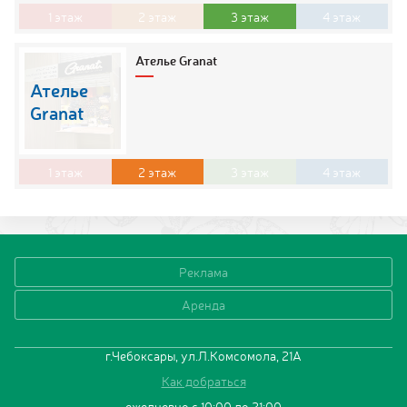
1
этаж
2
этаж
3
этаж
4
этаж
Ателье Granat
Ателье
Granat
1
этаж
2
этаж
3
этаж
4
этаж
Реклама
Аренда
г.Чебоксары, ул.Л.Комсомола, 21А
Как добраться
ежедневно с 10:00 до 21:00